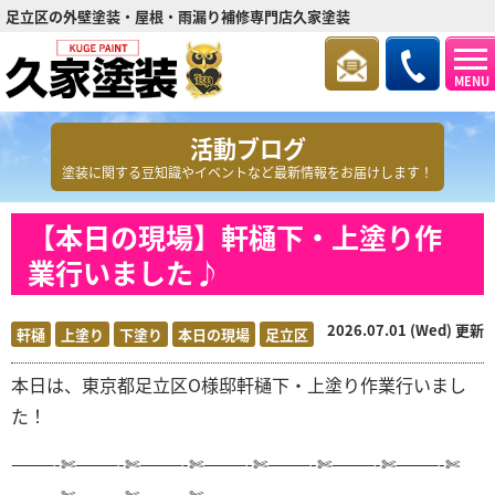
足立区の外壁塗装・屋根・雨漏り補修専門店久家塗装
MENU
活動ブログ
塗装に関する豆知識やイベントなど最新情報をお届けします！
【本日の現場】軒樋下・上塗り作
業行いました♪
2026.07.01 (Wed) 更新
軒樋
上塗り
下塗り
本日の現場
足立区
本日は、東京都足立区O
様邸軒樋下・上塗り
作業行いまし
た！
———-✄———-✄———-✄———-✄———-✄———-✄———-✄
———-✄———-✄———-✄