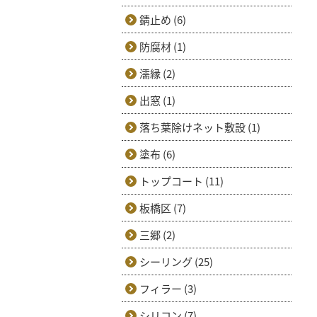
錆止め (6)
防腐材 (1)
濡縁 (2)
出窓 (1)
落ち葉除けネット敷設 (1)
塗布 (6)
トップコート (11)
板橋区 (7)
三郷 (2)
シーリング (25)
フィラー (3)
シリコン (7)