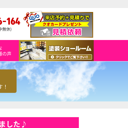
6-164
年中無休)
な
様の声
す！
ました♪