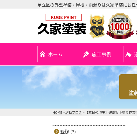
足立区の外壁塗装・屋根・雨漏りは久家塗装にお任
ホーム
施工事例
塗
HOME
>
活動ブログ
>
【本日の現場】破風板下塗り作業
竪樋 (3)