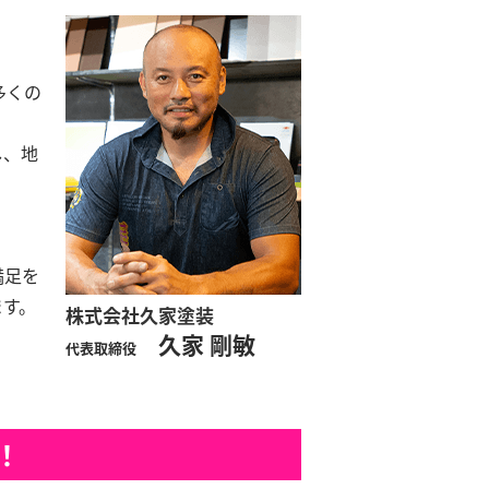
多くの
し、地
満足を
ます。
株式会社久家塗装
久家 剛敏
代表取締役
！