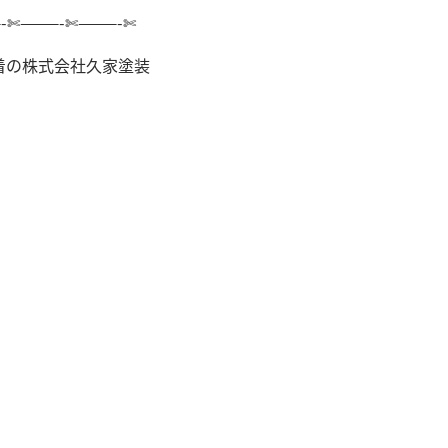
-✄———-✄———-✄
着の株式会社久家塗装