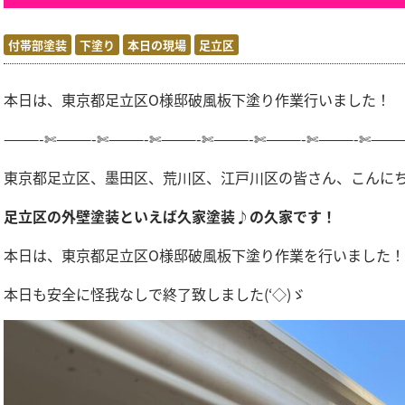
付帯部塗装
下塗り
本日の現場
足立区
本日は、東京都足立区O
様邸破風板下塗り
作業行いました！
———-✄———-✄———-✄———-✄———-✄———-✄———-✄———
東京都足立区、墨田区、荒川区、江戸川区の皆さん、こんに
足立区の外壁塗装といえば久家塗装♪の久家です！
本日は、東京都足立区O
様邸破風板下塗り
作業を行いました！
本日も安全に怪我なしで終了致しました(‘◇)ゞ