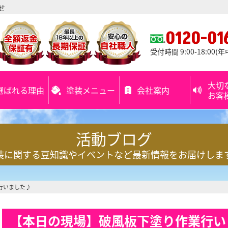
せ
0120-01
受付時間 9:00-18:00(
大切
選ばれる理由
塗装メニュー
会社案内
お客
活動ブログ
装に関する豆知識やイベントなど最新情報をお届けしま
行いました♪
【本日の現場】破風板下塗り作業行い