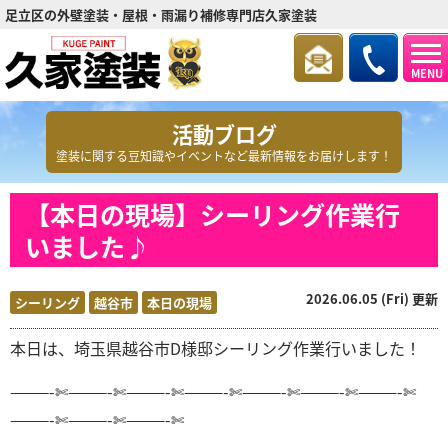
足立区の外壁塗装・屋根・雨漏り補修専門店久家塗装
MENU
活動ブログ
塗装に関する豆知識やイベントなど最新情報をお届けします！
【本日の現場】シーリング作業行
いました♪
2026.06.05 (Fri) 更新
シーリング
越谷市
本日の現場
本日は、埼玉県越谷市D
様邸シーリング
作業行いました！
———-✄———-✄———-✄———-✄———-✄———-✄———-✄
———-✄———-✄———-✄