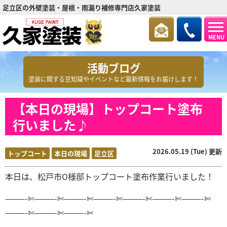
足立区の外壁塗装・屋根・雨漏り補修専門店久家塗装
MENU
活動ブログ
塗装に関する豆知識やイベントなど最新情報をお届けします！
【本日の現場】トップコート塗布
行いました♪
2026.05.19 (Tue) 更新
トップコート
本日の現場
足立区
本日は、松戸市O
様邸トップコート塗布
作業行いました！
———-✄———-✄———-✄———-✄———-✄———-✄———-✄
———-✄———-✄———-✄