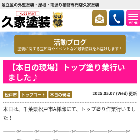
足立区の外壁塗装・屋根・雨漏り補修専門店久家塗装
MENU
活動ブログ
塗装に関する豆知識やイベントなど最新情報をお届けします！
【本日の現場】トップ塗り業行い
ました♪
2025.05.07 (Wed) 更新
松戸市
トップコート
本日の現場
本日は、千葉県松戸市A様邸
にて、トップ塗り作業行いまし
た！
———-✄———-✄———-✄———-✄———-✄———-✄———-✄
———-✄———-✄———-✄