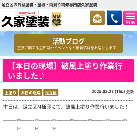
足立区の外壁塗装・屋根・雨漏り補修専門店久家塗装
MENU
活動ブログ
塗装に関する豆知識やイベントなど最新情報をお届けします！
【本日の現場】破風上塗り作業行
いました♪
2025.03.27 (Thu) 更新
上塗り
本日の現場
足立区
本日は、足立区M様邸
にて、破風上塗り作業行いました！
———-✄———-✄———-✄———-✄———-✄———-✄———-✄
———-✄———-✄———-✄