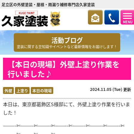
足立区の外壁塗装・屋根・雨漏り補修専門店久家塗装
MENU
活動ブログ
塗装に関する豆知識やイベントなど最新情報をお届けします！
【本日の現場】外壁上塗り作業を
行いました♪
2024.11.05 (Tue) 更新
外壁
上塗り
本日の現場
本日は、東京都葛飾区S
様邸にて、外壁上塗り作業を行いま
した！
———-✄———-✄———-✄———-✄———-✄———-✄———-✄
———-✄———-✄———-✄