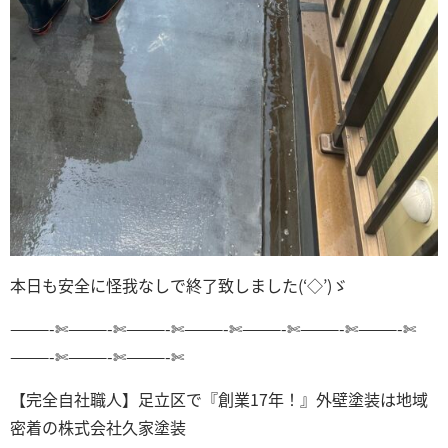
本日も安全に怪我なしで終了致しました(‘◇’)ゞ
———-✄———-✄———-✄———-✄———-✄———-✄———-✄
———-✄———-✄———-✄
【完全自社職人】足立区で『創業17年！』外壁塗装は地域
密着の株式会社久家塗装