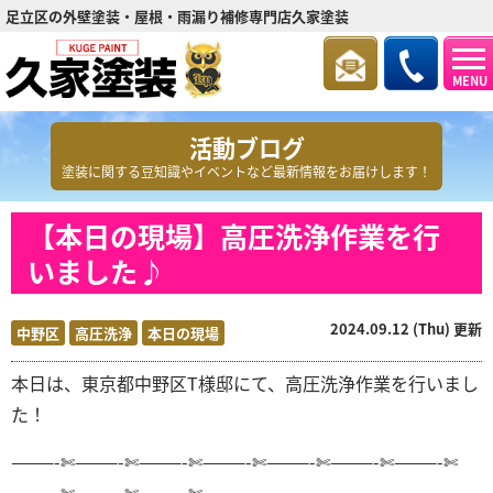
足立区の外壁塗装・屋根・雨漏り補修専門店久家塗装
MENU
活動ブログ
塗装に関する豆知識やイベントなど最新情報をお届けします！
【本日の現場】高圧洗浄作業を行
いました♪
2024.09.12 (Thu) 更新
中野区
高圧洗浄
本日の現場
本日は、東京都中野区T
様邸にて、高圧洗浄作業を行いまし
た！
———-✄———-✄———-✄———-✄———-✄———-✄———-✄
———-✄———-✄———-✄