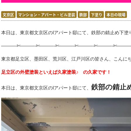
文京区
マンション・アパート・ビル塗装
鉄部
下塗り
本日の現場
本日は、東京都文京区のIアパート邸にて、鉄部の錆止め下塗
———-✄———-✄———-✄———-✄———-✄———-✄———
東京都足立区、墨田区、荒川区、江戸川区の皆さん、こんに
足立区の外壁塗装といえば久家塗装♪ の久家です！
鉄部の錆止
本日は、東京都文京区のIアパート邸にて、