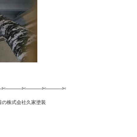
-✄———-✄———-✄———-✄
着の株式会社久家塗装