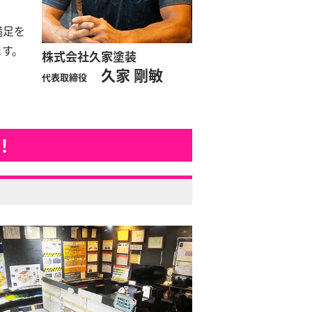
満足を
ます。
株式会社久家塗装
久家 剛敏
代表取締役
！