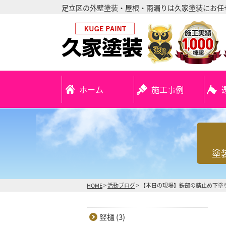
足立区の外壁塗装・屋根・雨漏りは久家塗装にお任
ホーム
施工事例
塗
HOME
>
活動ブログ
>
【本日の現場】鉄部の錆止め下塗
竪樋 (3)