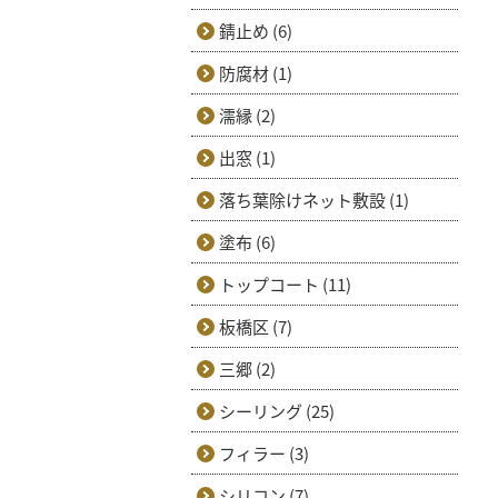
錆止め (6)
防腐材 (1)
濡縁 (2)
出窓 (1)
落ち葉除けネット敷設 (1)
塗布 (6)
トップコート (11)
板橋区 (7)
三郷 (2)
シーリング (25)
フィラー (3)
シリコン (7)