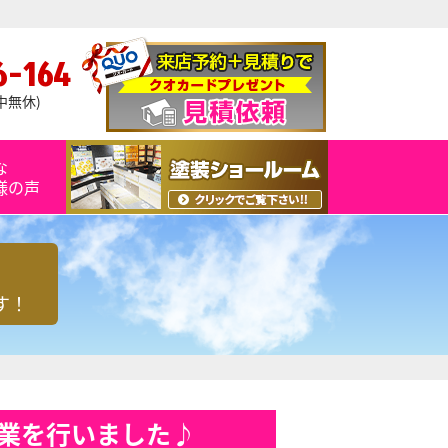
6-164
年中無休)
な
様の声
す！
業を行いました♪