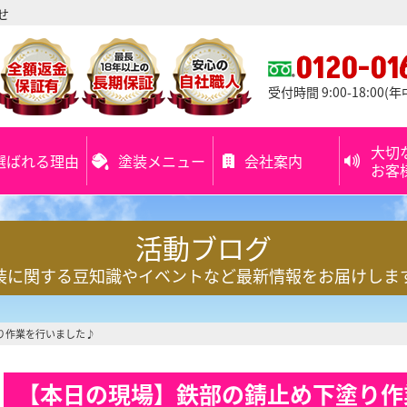
せ
0120-01
受付時間 9:00-18:00(
大切
選ばれる理由
塗装メニュー
会社案内
お客
活動ブログ
装に関する豆知識やイベントなど最新情報をお届けしま
り作業を行いました♪
【本日の現場】鉄部の錆止め下塗り作