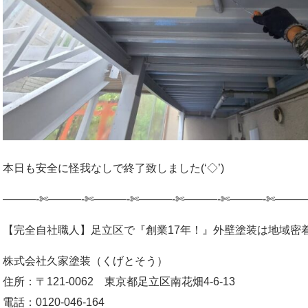
本日も安全に怪我なしで終了致しました(‘◇’)ゞ
———-✄———-✄———-✄———-✄———-✄———-✄———
【完全自社職人】足立区で『創業17年！』外壁塗装は地域密
株式会社久家塗装（くげとそう）
住所：〒121-0062 東京都足立区南花畑4-6-13
電話：0120-046-164