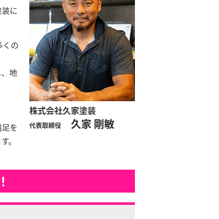
塗装に
多くの
し、地
株式会社久家塗装
久家 剛敏
代表取締役
満足を
ます。
！