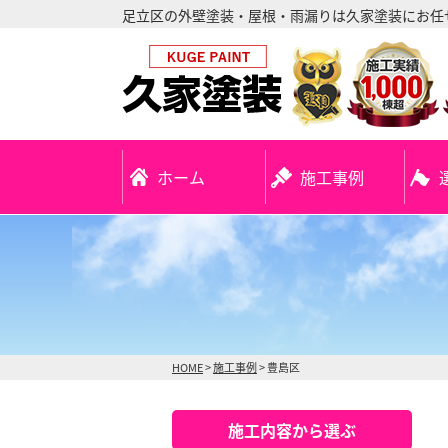
足立区の外壁塗装・屋根・雨漏りは久家塗装にお任
ホーム
施工事例
HOME
>
施工事例
>
豊島区
施工内容から選ぶ