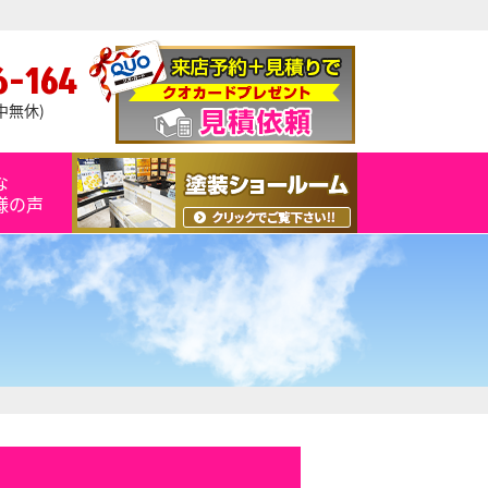
6-164
年中無休)
な
様の声