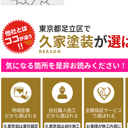
東京都足立区で
久家塗装
が
選
REASON
気になる箇所を是非お読みください！
地域密着
自社職人施工
全額保証サービス
だから選ばれる
だから選ばれる
で選ばれる
久家塗装は東京都足
久家塗装は自社施工
お客様が施工内容に