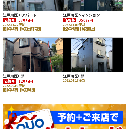
江戸川区 Oアパート
江戸川区 Sマンション
370万円
350万円
価格帯
価格帯
2022.11.22 更新
2022.11.09 更新
外壁塗装
屋根葺き替え
外壁塗装
防水工事
江戸川区D邸
江戸川区F邸
120万円
2022.05.16 更新
価格帯
2022.06.03 更新
外壁塗装
屋根塗装